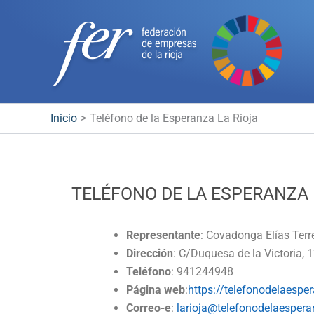
Ir
al
contenido
Inicio
Teléfono de la Esperanza La Rioja
TELÉFONO DE LA ESPERANZA 
Representante
: Covadonga Elías Terr
Dirección
: C/Duquesa de la Victoria, 1
Teléfono
: 941244948
Página web
:
https://telefonodelaesper
Correo-e
:
larioja@telefonodelaespera