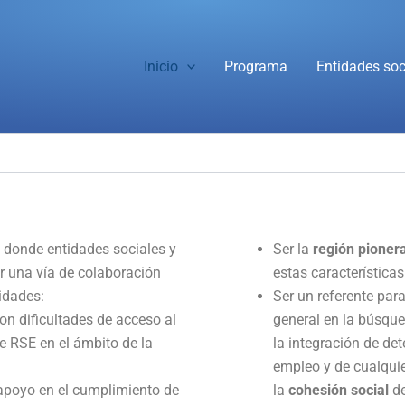
Inicio
Programa
Entidades soc
io donde entidades sociales y
Ser la
región pioner
r una vía de colaboración
estas características
idades:
Ser un referente para
n dificultades de acceso al
general en la búsque
 RSE en el ámbito de la
la integración de de
empleo y de cualquie
 apoyo en el cumplimiento de
la
cohesión social
de