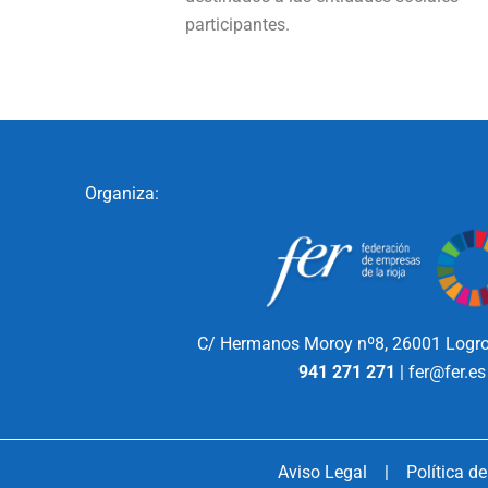
participantes.
Organiza:
C/ Hermanos Moroy nº8,
26001 Logro
941 271 271
|
fer@fer.es
Aviso Legal
|
Política d