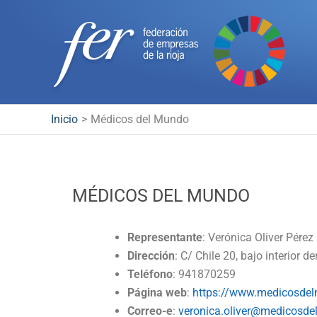
Ir
al
contenido
Inicio
Médicos del Mundo
MÉDICOS DEL MUNDO
Representante
: Verónica Oliver Pérez
Dirección
: C/ Chile 20, bajo interior 
Teléfono
: 941870259
Página web
:
https://www.medicosde
Correo-e
:
veronica.oliver@medicosde