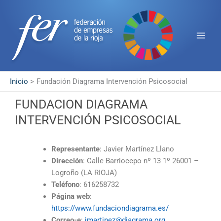
Ir
Main
al
Men
contenido
Inicio
Fundación Diagrama Intervención Psicosocial
FUNDACION DIAGRAMA
INTERVENCIÓN PSICOSOCIAL
Representante
: Javier Martínez Llano
Dirección
: Calle Barriocepo nº 13 1º 26001 –
Logroño (LA RIOJA)
Teléfono
: 616258732
Página web
:
https://www.fundaciondiagrama.es/
Correo-e
:
jmartinez@diagrama.org