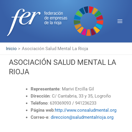
Ir
Main
al
Men
contenido
Inicio
Asociación Salud Mental La Rioja
ASOCIACIÓN SALUD MENTAL LA
RIOJA
Representante
: Marivi Ercilla Gil
Dirección
: C/ Cantabria, 33 y 35, Logroño
Teléfono
: 639369093 / 941236233
Página web
:
http://www.consaludmental.org
Correo-e
:
direccion@saludmentalrioja.org