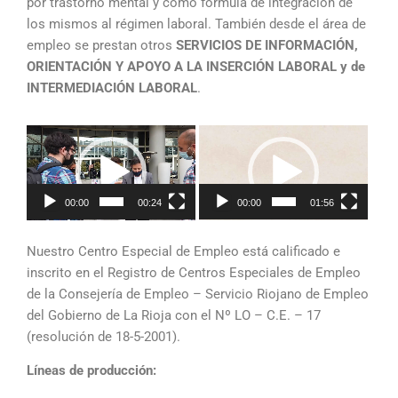
por trastorno mental y como fórmula de integración de
los mismos al régimen laboral. También desde el área de
empleo se prestan otros
SERVICIOS DE INFORMACIÓN,
ORIENTACIÓN Y APOYO A LA INSERCIÓN LABORAL y de
INTERMEDIACIÓN LABORAL
.
Reproductor
Reproductor
de
de
vídeo
vídeo
00:00
00:24
00:00
01:56
Nuestro Centro Especial de Empleo está calificado e
inscrito en el Registro de Centros Especiales de Empleo
de la Consejería de Empleo – Servicio Riojano de Empleo
del Gobierno de La Rioja con el Nº LO – C.E. – 17
(resolución de 18-5-2001).
Líneas de producción: