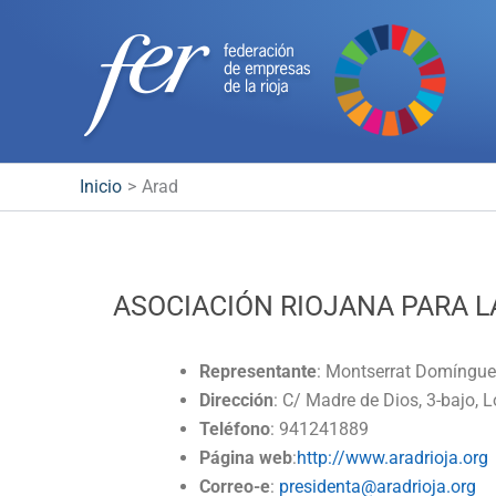
Ir
al
contenido
Inicio
Arad
ASOCIACIÓN RIOJANA PARA 
Representante
: Montserrat Domíngue
Dirección
: C/ Madre de Dios, 3-bajo, 
Teléfono
: 941241889
Página web
:
http://www.aradrioja.org
Correo-e
:
presidenta@aradrioja.org