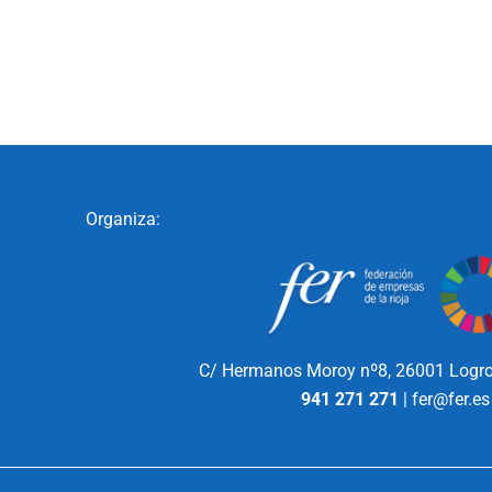
Organiza:
C/ Hermanos Moroy nº8,
26001 Logro
941 271 271
|
fer@fer.es